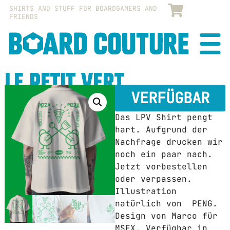
SHIRTS AND STUFF FOR BOARDGAMERS AND
FRIENDS
BOAR
COUT
LE PETIT VERT
VERFÜGBAR
Das LPV Shirt pengt
hart. Aufgrund der
Nachfrage drucken wir
noch ein paar nach.
Jetzt vorbestellen
oder verpassen.
Illustration
natürlich von PENG.
Design von Marco für
MSFX. Verfügbar in