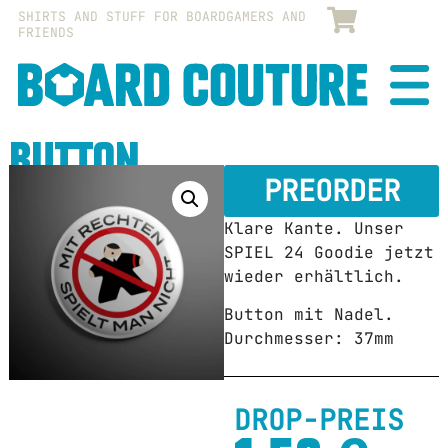
SHIRTS AND STUFF FOR BOARDGAMERS AND
FRIENDS
BOAR
COUT
BUTTON
PREORDER
Klare Kante. Unser
SPIEL 24 Goodie jetzt
wieder erhältlich.
Button mit Nadel.
Durchmesser: 37mm
DROP-PREIS